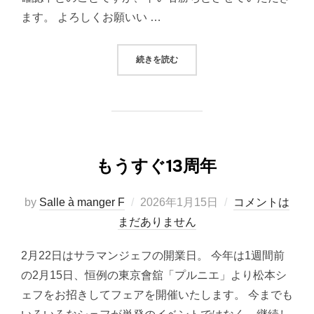
ます。 よろしくお願いい …
“お急ぎください”
続きを読む
もうすぐ13周年
投
by
Salle à manger F
2026年1月15日
コメントは
稿
まだありません
日:
2月22日はサラマンジェフの開業日。 今年は1週間前
の2月15日、恒例の東京會舘「プルニエ」より松本シ
ェフをお招きしてフェアを開催いたします。 今までも