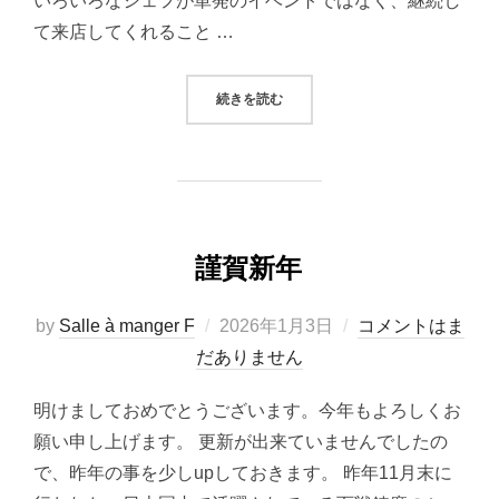
いろいろなシェフが単発のイベントではなく、継続し
て来店してくれること …
“もうすぐ13周年”
続きを読む
謹賀新年
投
by
Salle à manger F
2026年1月3日
コメントはま
稿
だありません
日:
明けましておめでとうございます。今年もよろしくお
願い申し上げます。 更新が出来ていませんでしたの
で、昨年の事を少しupしておきます。 昨年11月末に