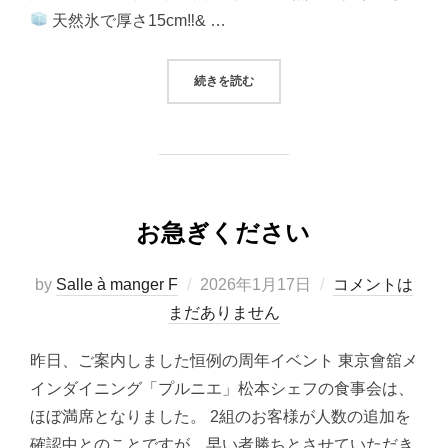
天然氷で厚さ15cm‼& …
“大人の遠足”
続きを読む
お急ぎください
投
by
Salle à manger F
2026年1月17日
コメントは
稿
まだありません
日:
昨日、ご案内しました恒例の周年イベント 東京會舘メ
インダイニング「プルニエ」松本シェフの食事会は、
ほぼ満席となりました。 2組のお客様が人数の追加を
確認中とのことですが、早い者勝ちとさせていただき