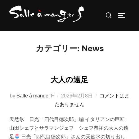
コ
検
ン
サイドバ
索
テ
対
ン
象:
ツ
カテゴリー:
News
へ
ス
キ
ッ
大人の遠足
プ
投
by
Salle à manger F
2026年2月8日
コメントはま
稿
だありません
日:
天然氷 日光「四代目徳次郎」編 イタリアンの巨匠
山田シェフとサラマンジェフ シェフ恭祐の大人の遠
足
日光「四代目徳次郎」さんの天然氷の切り出し