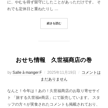
に、やむを得ず留守にしたことがあっただけです。 そ
れでも定休日と重ねたりし …
“もちろん常に店にいます！！！”
続きを読む
おせち情報 久世福商店の巻
投
by
Salle à manger F
2025年11月19日
コメントは
稿
まだありません
日:
なんと！今年は！あの！久世福商店のお取り寄せサイ
ト 「旅する久世福e商店」にて販売しています。 スタ
ッフの方々が実食されたコメントも掲載されており、