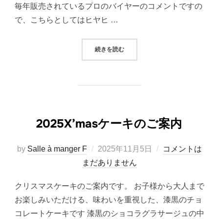
毎年販売されているプロのバイヤーのコメントですの
で、こちらとしてはヒヤヒ …
“おせち情報 久世福商店の巻”
続きを読む
2025X’masケーキのご案内
投
by
Salle à manger F
2025年11月5日
コメントは
稿
まだありません
日:
クリスマスケーキのご案内です。 お子様から大人まで
お楽しみいただける、味わいを重視した、漆黒のチョ
コレートケーキです 漆黒のショコラグラサージュの中