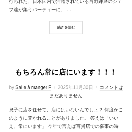
行われた、日本国内で活躍されている百戦錬磨のシェ
フ達が集うパーティーに、 …
“謹賀新年”
続きを読む
もちろん常に店にいます！！！
投
by
Salle à manger F
2025年11月30日
コメントは
稿
まだありません
日:
息子に店を任せて、店にはいないんでしょ？ 何度かこ
のように聞かれることがありました。 答えは「いい
え、常にいます」 今年で言えば百貨店での催事の時