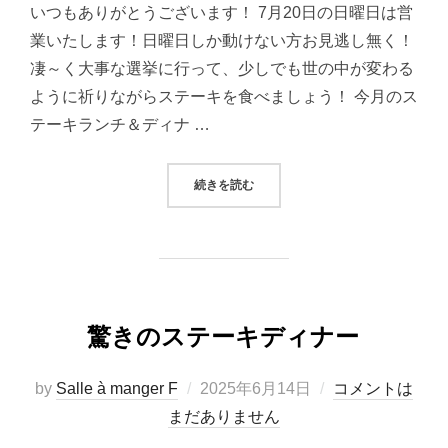
いつもありがとうございます！ 7月20日の日曜日は営
業いたします！日曜日しか動けない方お見逃し無く！
凄～く大事な選挙に行って、少しでも世の中が変わる
ように祈りながらステーキを食べましょう！ 今月のス
テーキランチ＆ディナ …
“今月もステーキフェアやってます！
続きを読む
驚きのステーキディナー
投
by
Salle à manger F
2025年6月14日
コメントは
稿
まだありません
日: