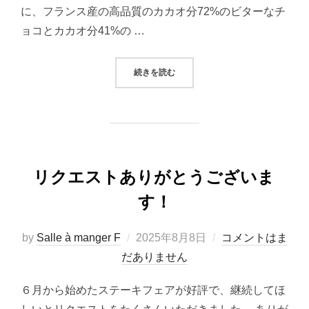
に、フランス産の高品質のカカオ分72%のビターなチ
ョコとカカオ分41%の …
“2025X’MASケーキのご案内”
続きを読む
リクエストありがとうございま
す！
投
by
Salle à manger F
2025年8月8日
コメントはま
稿
だありません
日:
６月から始めたステーキフェアが好評で、継続してほ