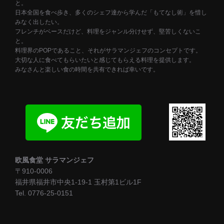
と。
日本全国を食べ歩き、多くのシェフ達から学んだ「もてなし術」を惜し
みなく出したい。
フレンチがベースだけど、料理をジャンル分けせず、堅苦しくないこ
と。
料理界のPOPであること、それがサラマンジェフのコンセプトです。
大切な人に食べてもらいたいと感じてもらえる料理を提供します。
みなさんと楽しい食の時間を共有できれば幸いです。
欧風食堂 サラマンジェフ
〒910-0006
福井県福井市中央1-19-1 玉村第1ビル1F
Tel. 0776-25-0151