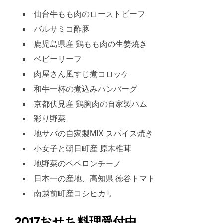
仙台牛もも肉のローストビーフ
バルサミコ酢豚
鹿児島県産 鶏もも肉の生姜焼き
ベビーリーフ
肉屋さん風すじ煮コロッケ
和牛一杯の煮込みハンバーグ
京都伏見産 鶏胸肉の自家製ハム
彩り野菜
地サバの自家製MIX スパイス焼き
小女子と朝日町産 原木椎茸
地野菜のペペロンチーノ
日本一の産地、高知県 徳谷トマト
南越前町産コシヒカリ
2017おせち料理受付中