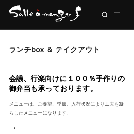
コ
検
ン
サイドバ
索
テ
対
ン
象:
ツ
へ
ランチbox ＆ テイクアウト
ス
キ
ッ
会議、行楽向けに１００％手作りの
プ
御弁当も承っております。
メニューは、ご要望、季節、入荷状況により工夫を凝
らしたメニューになります。