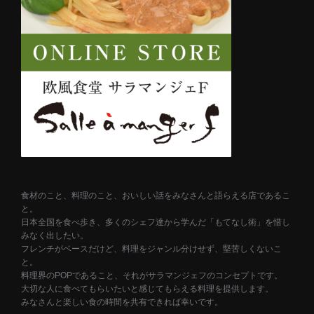
食材のこと、料理のこと、おいしい話をみなさんと語らえる店であるこ
と。
日本全国を食べ歩き、多くのシェフ達から学んだ「もてなし術」を惜し
みなく出したい。
フレンチがベースだけど、料理をジャンル分けせず、堅苦しくないこ
と。
料理界のPOPであること、それがサラマンジェフのコンセプトです。
大切な人に食べてもらいたいと感じてもらえる料理を提供します。
みなさんと楽しい食の時間を共有できれば幸いです。