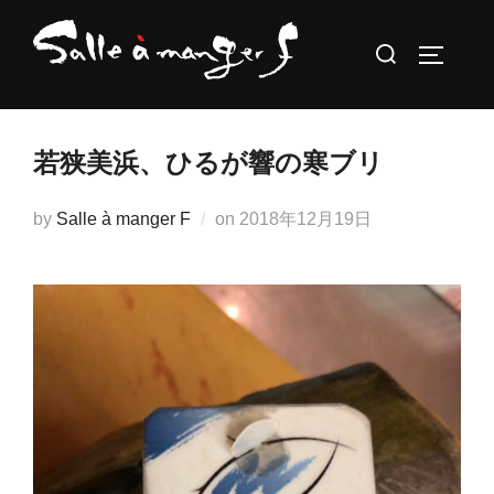
コ
検
ン
サイドバ
索
テ
対
ン
象:
ツ
若狭美浜、ひるが響の寒ブリ
へ
ス
投
by
Salle à manger F
on
2018年12月19日
キ
稿
ッ
日:
プ