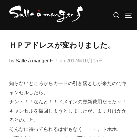
コ
検
ン
サ
索
テ
対
ン
象:
ツ
ＨＰアドレスが変わりました。
へ
ス
投
by
Salle à manger F
on
2017年10月15日
キ
稿
ッ
日:
プ
知らないところからカードの引き落としが来たのでキ
ャンセルしたら、
ナント！！なんと！！ドメインの更新費用だった～！
キャンセルを撤回しようとしましたが、１ヶ月はかか
るとのこと。
そんなに待ってられるはずもなく・・・。トホホ、