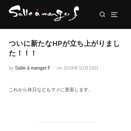
コ
検
ン
サイドバ
索
テ
対
ン
象:
ツ
ついに新たなHPが立ち上がりまし
へ
た！！！
ス
キ
投
by
Salle à manger F
on
2016年10月19日
ッ
稿
プ
日:
これから休日などもマメに更新します。