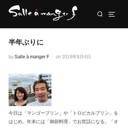
コ
検
ン
サイドバ
索
テ
対
ン
象:
ツ
半年ぶりに
へ
ス
投
by
Salle à manger F
on
2019年9月4日
キ
稿
ッ
日:
プ
今日は「マンゴープリン」や「トロピカルプリン」を
はじめ、年末には「御節料理」でお世話になる、「オ