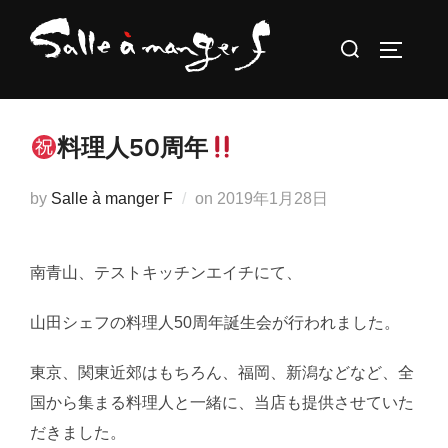
コ
検
ン
サイドバ
索
テ
対
ン
象:
ツ
料理人50周年
へ
ス
投
by
Salle à manger F
on
2019年1月28日
キ
稿
ッ
日:
プ
南青山、テストキッチンエイチにて、
山田シェフの料理人50周年誕生会が行われました。
東京、関東近郊はもちろん、福岡、新潟などなど、全
国から集まる料理人と一緒に、当店も提供させていた
だきました。